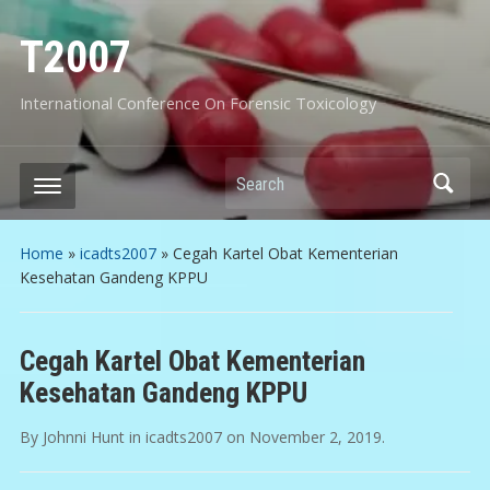
T2007
International Conference On Forensic Toxicology
Search
Home
»
icadts2007
»
Cegah Kartel Obat Kementerian
Kesehatan Gandeng KPPU
Cegah Kartel Obat Kementerian
Kesehatan Gandeng KPPU
By
Johnni Hunt
in
icadts2007
on
November 2, 2019
.