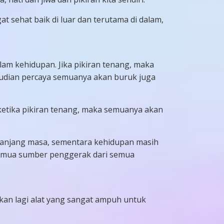
t sehat baik di luar dan terutama di dalam,
lam kehidupan. Jika pikiran tenang, maka
mudian percaya semuanya akan buruk juga
ketika pikiran tenang, maka semuanya akan
epanjang masa, sementara kehidupan masih
 semua sumber penggerak dari semua
ukan lagi alat yang sangat ampuh untuk