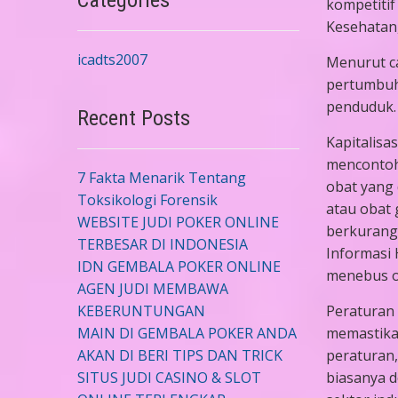
Categories
kompetitif
Kesehatan,
icadts2007
Menurut ca
pertumbuha
penduduk
Recent Posts
Kapitalisa
mencontohk
7 Fakta Menarik Tentang
obat yang
Toksikologi Forensik
atau obat 
WEBSITE JUDI POKER ONLINE
berkurang
TERBESAR DI INDONESIA
Informasi 
IDN GEMBALA POKER ONLINE
menebus ob
AGEN JUDI MEMBAWA
KEBERUNTUNGAN
Peraturan
MAIN DI GEMBALA POKER ANDA
memastikan
AKAN DI BERI TIPS DAN TRICK
peraturan,
SITUS JUDI CASINO & SLOT
biasanya d