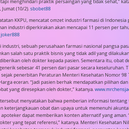
 tapi menghindari praktik persaingan yang tidak sehat,” ka
 Jumat (10/2).
sbobet88
tatan KKPU, mencatat omzet industri farmasi di Indonesia p
n industri diperkirakan akan mencapai 11 persen per tahu
.
joker888
si industri, sebuah perusahaan farmasi nasional pangsa pas
an salah satu praktik bisnis yang tidak adil yang dilakuka
 diberikan oleh dokter kepada pasien. Sementara itu, oba
generik sebesar 41 persen dari pasar secara keseluruhan. 
 sejak penerbitan Peraturan Menteri Kesehatan Nomor 98
Harga eceran. “Jadi pasien berhak mendapatkan pilihan dan
at yang diresepkan oleh dokter,” katanya.
www.mrchensja
 tersebut menyatakan bahwa pemberian informasi tentang
 keterjangkauan obat dan upaya untuk memenuhi akuntabil
 apoteker dapat memberikan konten alternatif yang aman. “
okter yang tepat referensi,” katanya. Menteri Kesehatan 