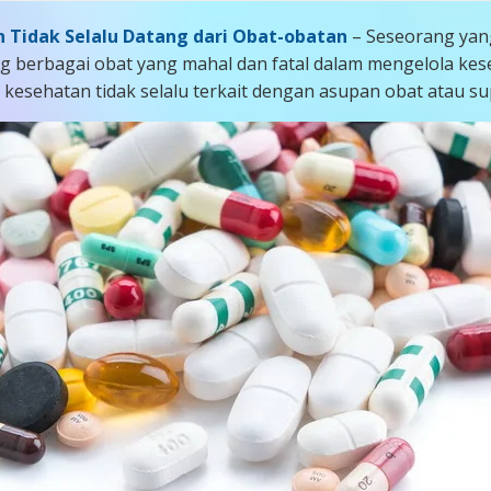
 Tidak Selalu Datang dari Obat-obatan
– Seseorang yang
berbagai obat yang mahal dan fatal dalam mengelola kese
, kesehatan tidak selalu terkait dengan asupan obat atau s