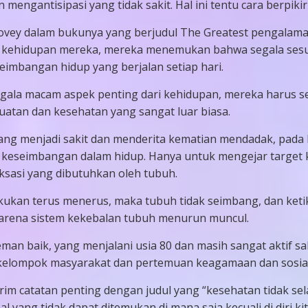
n mengantisipasi yang tidak sakit. Hal ini tentu cara berpik
vey dalam bukunya yang berjudul The Greatest pengalaman
 kehidupan mereka, mereka menemukan bahwa segala sesu
eimbangan hidup yang berjalan setiap hari.
gala macam aspek penting dari kehidupan, mereka harus s
uatan dan kesehatan yang sangat luar biasa.
ang menjadi sakit dan menderita kematian mendadak, pad
 keseimbangan dalam hidup. Hanya untuk mengejar target
ksasi yang dibutuhkan oleh tubuh.
akukan terus menerus, maka tubuh tidak seimbang, dan ke
karena sistem kekebalan tubuh menurun muncul.
man baik, yang menjalani usia 80 dan masih sangat aktif sa
 kelompok masyarakat dan pertemuan keagamaan dan sosial
im catatan penting dengan judul yang “kesehatan tidak sela
l yang tidak dapat ditemukan di mana saja kecuali di diri kita