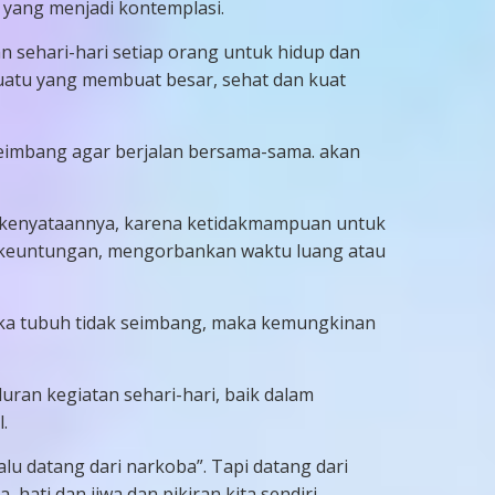
ir yang menjadi kontemplasi.
 sehari-hari setiap orang untuk hidup dan
atu yang membuat besar, sehat dan kuat
eimbang agar berjalan bersama-sama. akan
a kenyataannya, karena ketidakmampuan untuk
 keuntungan, mengorbankan waktu luang atau
tika tubuh tidak seimbang, maka kemungkinan
luran kegiatan sehari-hari, baik dalam
.
lu datang dari narkoba”. Tapi datang dari
, hati dan jiwa dan pikiran kita sendiri.