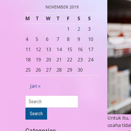
NOVEMBER 2019
M
T
W
T
F
S
S
1
2
3
4
5
6
7
8
9
10
11
12
13
14
15
16
17
18
19
20
21
22
23
24
25
26
27
28
29
30
Jan »
Search
Search
Untuk itu
usaha tida