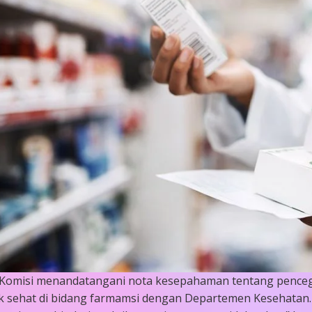
, Komisi menandatangani nota kesepahaman tentang pence
k sehat di bidang farmamsi dengan Departemen Kesehatan.