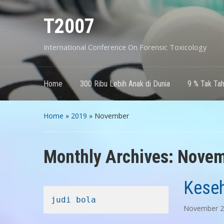
T2007
International Conference On Forensic Toxicology
Home
300 Ribu Lebih Anak di Dunia
9 % Tak Ta
Home
»
2019
»
November
Monthly Archives:
Novem
Keseh
judi bola
November 2