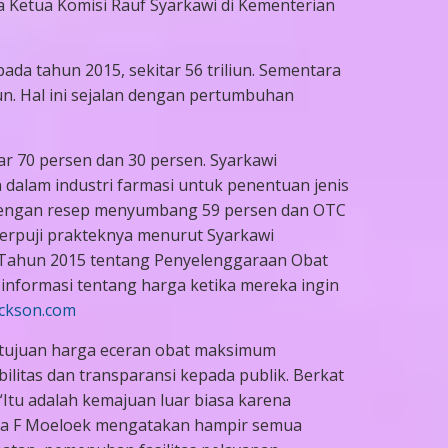
ta Ketua Komisi Rauf Syarkawi di Kementerian
ada tahun 2015, sekitar 56 triliun. Sementara
n. Hal ini sejalan dengan pertumbuhan
ar 70 persen dan 30 persen. Syarkawi
n dalam industri farmasi untuk penentuan jenis
t dengan resep menyumbang 59 persen dan OTC
Terpuji prakteknya menurut Syarkawi
 Tahun 2015 tentang Penyelenggaraan Obat
 informasi tentang harga ketika mereka ingin
ckson.com
 tujuan harga eceran obat maksimum
itas dan transparansi kepada publik. Berkat
Itu adalah kemajuan luar biasa karena
Nila F Moeloek mengatakan hampir semua