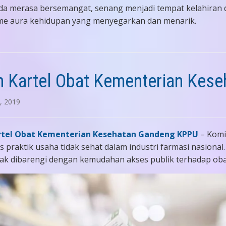
da merasa bersemangat, senang menjadi tempat kelahira
me aura kehidupan yang menyegarkan dan menarik.
 Kartel Obat Kementerian Kes
, 2019
rtel Obat Kementerian Kesehatan Gandeng KPPU
– Komi
praktik usaha tidak sehat dalam industri farmasi nasional
dak dibarengi dengan kemudahan akses publik terhadap ob