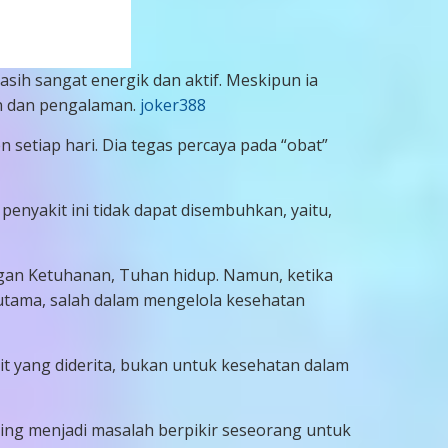
sih sangat energik dan aktif. Meskipun ia
n dan pengalaman.
joker388
 setiap hari. Dia tegas percaya pada “obat”
 penyakit ini tidak dapat disembuhkan, yaitu,
angan Ketuhanan, Tuhan hidup. Namun, ketika
tama, salah dalam mengelola kesehatan
it yang diderita, bukan untuk kesehatan dalam
ring menjadi masalah berpikir seseorang untuk