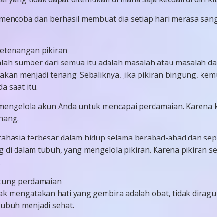
mencoba dan berhasil membuat dia setiap hari merasa sanga
ketenangan pikiran
alah sumber dari semua itu adalah masalah atau masalah da
kan menjadi tenang. Sebaliknya, jika pikiran bingung, ke
a saat itu.
 mengelola akun Anda untuk mencapai perdamaian. Karena 
nang.
 rahasia terbesar dalam hidup selama berabad-abad dan s
 di dalam tubuh, yang mengelola pikiran. Karena pikiran
.
ntung perdamaian
jak mengatakan hati yang gembira adalah obat, tidak dirag
ubuh menjadi sehat.