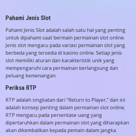
Pahami Jenis Slot
Pahami Jenis Slot adalah salah satu hal yang penting
untuk dipahami saat bermain permainan slot online.
Jenis slot mengacu pada variasi permainan slot yang
berbeda yang tersedia di kasino online. Setiap jenis
slot memiliki aturan dan karakteristik unik yang
mempengaruhi cara permainan berlangsung dan
peluang kemenangan.
Periksa RTP
RTP adalah singkatan dari “Return to Player,” dan ini
adalah konsep penting dalam permainan slot online.
RTP mengacu pada persentase uang yang
dipertaruhkan dalam permainan slot yang diharapkan
akan dikembalikan kepada pemain dalam jangka