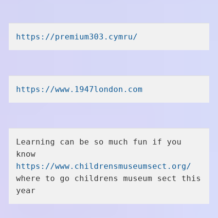
https://premium303.cymru/
https://www.1947london.com
Learning can be so much fun if you 
know 
https://www.childrensmuseumsect.org/
where to go childrens museum sect this 
year