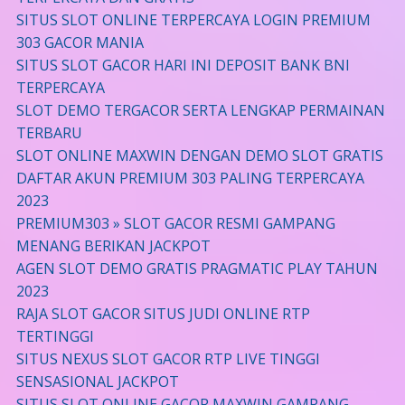
SITUS SLOT ONLINE TERPERCAYA LOGIN PREMIUM
303 GACOR MANIA
SITUS SLOT GACOR HARI INI DEPOSIT BANK BNI
TERPERCAYA
SLOT DEMO TERGACOR SERTA LENGKAP PERMAINAN
TERBARU
SLOT ONLINE MAXWIN DENGAN DEMO SLOT GRATIS
DAFTAR AKUN PREMIUM 303 PALING TERPERCAYA
2023
PREMIUM303 » SLOT GACOR RESMI GAMPANG
MENANG BERIKAN JACKPOT
AGEN SLOT DEMO GRATIS PRAGMATIC PLAY TAHUN
2023
RAJA SLOT GACOR SITUS JUDI ONLINE RTP
TERTINGGI
SITUS NEXUS SLOT GACOR RTP LIVE TINGGI
SENSASIONAL JACKPOT
SITUS SLOT ONLINE GACOR MAXWIN GAMPANG