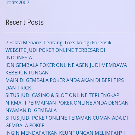
icadts2007
Recent Posts
7 Fakta Menarik Tentang Toksikologi Forensik
WEBSITE JUDI POKER ONLINE TERBESAR DI
INDONESIA
IDN GEMBALA POKER ONLINE AGEN JUDI MEMBAWA
KEBERUNTUNGAN
MAIN DI GEMBALA POKER ANDA AKAN DI BERI TIPS
DAN TRICK
SITUS JUDI CASINO & SLOT ONLINE TERLENGKAP
NIKMATI PERMAINAN POKER ONLINE ANDA DENGAN
NYAMAN DI GEMBALA
SITUS JUDI POKER ONLINE TERAMAN CUMAN ADA DI
GEMBALA POKER
INGIN MENDAPATKAN KEUNTUNGAN MELIMPAH? |