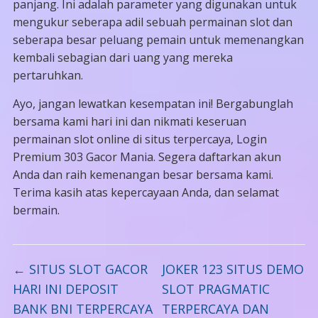
panjang. Ini adalah parameter yang digunakan untuk
mengukur seberapa adil sebuah permainan slot dan
seberapa besar peluang pemain untuk memenangkan
kembali sebagian dari uang yang mereka
pertaruhkan.
Ayo, jangan lewatkan kesempatan ini! Bergabunglah
bersama kami hari ini dan nikmati keseruan
permainan slot online di situs terpercaya, Login
Premium 303 Gacor Mania. Segera daftarkan akun
Anda dan raih kemenangan besar bersama kami.
Terima kasih atas kepercayaan Anda, dan selamat
bermain.
←
SITUS SLOT GACOR
JOKER 123 SITUS DEMO
HARI INI DEPOSIT
SLOT PRAGMATIC
BANK BNI TERPERCAYA
TERPERCAYA DAN