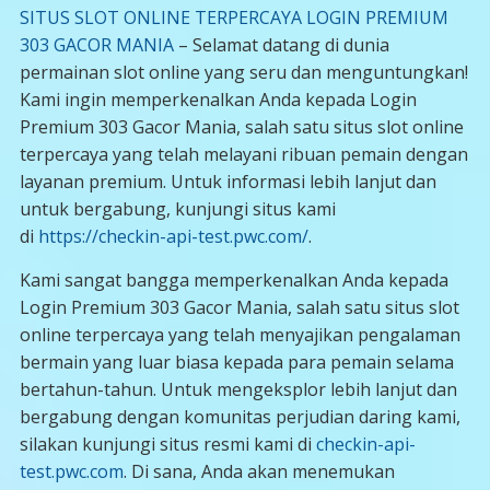
SITUS SLOT ONLINE TERPERCAYA LOGIN PREMIUM
303 GACOR MANIA
– Selamat datang di dunia
permainan slot online yang seru dan menguntungkan!
Kami ingin memperkenalkan Anda kepada Login
Premium 303 Gacor Mania, salah satu situs slot online
terpercaya yang telah melayani ribuan pemain dengan
layanan premium. Untuk informasi lebih lanjut dan
untuk bergabung, kunjungi situs kami
di
https://checkin-api-test.pwc.com/
.
Kami sangat bangga memperkenalkan Anda kepada
Login Premium 303 Gacor Mania, salah satu situs slot
online terpercaya yang telah menyajikan pengalaman
bermain yang luar biasa kepada para pemain selama
bertahun-tahun. Untuk mengeksplor lebih lanjut dan
bergabung dengan komunitas perjudian daring kami,
silakan kunjungi situs resmi kami di
checkin-api-
test.pwc.com
. Di sana, Anda akan menemukan