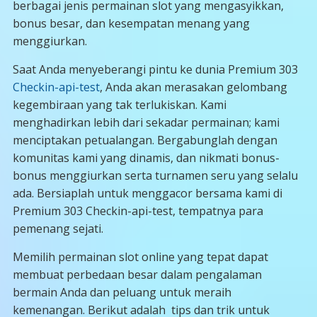
berbagai jenis permainan slot yang mengasyikkan,
bonus besar, dan kesempatan menang yang
menggiurkan.
Saat Anda menyeberangi pintu ke dunia Premium 303
Checkin-api-test
, Anda akan merasakan gelombang
kegembiraan yang tak terlukiskan. Kami
menghadirkan lebih dari sekadar permainan; kami
menciptakan petualangan. Bergabunglah dengan
komunitas kami yang dinamis, dan nikmati bonus-
bonus menggiurkan serta turnamen seru yang selalu
ada. Bersiaplah untuk menggacor bersama kami di
Premium 303 Checkin-api-test, tempatnya para
pemenang sejati.
Memilih permainan slot online yang tepat dapat
membuat perbedaan besar dalam pengalaman
bermain Anda dan peluang untuk meraih
kemenangan. Berikut adalah tips dan trik untuk