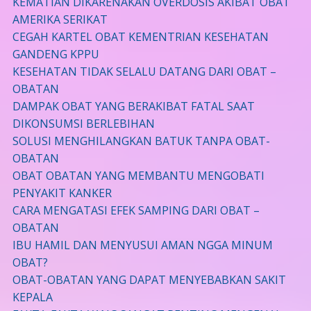
KEMATIAN DIKARENAKAN OVERDOSIS AKIBAT OBAT
AMERIKA SERIKAT
CEGAH KARTEL OBAT KEMENTRIAN KESEHATAN
GANDENG KPPU
KESEHATAN TIDAK SELALU DATANG DARI OBAT –
OBATAN
DAMPAK OBAT YANG BERAKIBAT FATAL SAAT
DIKONSUMSI BERLEBIHAN
SOLUSI MENGHILANGKAN BATUK TANPA OBAT-
OBATAN
OBAT OBATAN YANG MEMBANTU MENGOBATI
PENYAKIT KANKER
CARA MENGATASI EFEK SAMPING DARI OBAT –
OBATAN
IBU HAMIL DAN MENYUSUI AMAN NGGA MINUM
OBAT?
OBAT-OBATAN YANG DAPAT MENYEBABKAN SAKIT
KEPALA