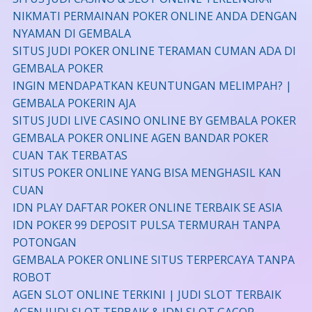
NIKMATI PERMAINAN POKER ONLINE ANDA DENGAN
NYAMAN DI GEMBALA
SITUS JUDI POKER ONLINE TERAMAN CUMAN ADA DI
GEMBALA POKER
INGIN MENDAPATKAN KEUNTUNGAN MELIMPAH? |
GEMBALA POKERIN AJA
SITUS JUDI LIVE CASINO ONLINE BY GEMBALA POKER
GEMBALA POKER ONLINE AGEN BANDAR POKER
CUAN TAK TERBATAS
SITUS POKER ONLINE YANG BISA MENGHASIL KAN
CUAN
IDN PLAY DAFTAR POKER ONLINE TERBAIK SE ASIA
IDN POKER 99 DEPOSIT PULSA TERMURAH TANPA
POTONGAN
GEMBALA POKER ONLINE SITUS TERPERCAYA TANPA
ROBOT
AGEN SLOT ONLINE TERKINI | JUDI SLOT TERBAIK