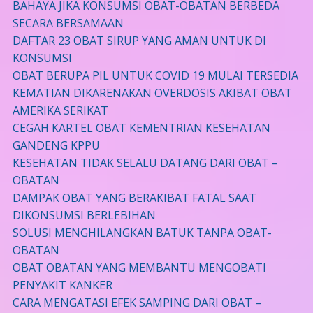
BAHAYA JIKA KONSUMSI OBAT-OBATAN BERBEDA
SECARA BERSAMAAN
DAFTAR 23 OBAT SIRUP YANG AMAN UNTUK DI
KONSUMSI
OBAT BERUPA PIL UNTUK COVID 19 MULAI TERSEDIA
KEMATIAN DIKARENAKAN OVERDOSIS AKIBAT OBAT
AMERIKA SERIKAT
CEGAH KARTEL OBAT KEMENTRIAN KESEHATAN
GANDENG KPPU
KESEHATAN TIDAK SELALU DATANG DARI OBAT –
OBATAN
DAMPAK OBAT YANG BERAKIBAT FATAL SAAT
DIKONSUMSI BERLEBIHAN
SOLUSI MENGHILANGKAN BATUK TANPA OBAT-
OBATAN
OBAT OBATAN YANG MEMBANTU MENGOBATI
PENYAKIT KANKER
CARA MENGATASI EFEK SAMPING DARI OBAT –