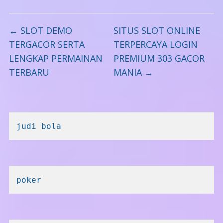
←
SLOT DEMO
SITUS SLOT ONLINE
TERGACOR SERTA
TERPERCAYA LOGIN
LENGKAP PERMAINAN
PREMIUM 303 GACOR
TERBARU
MANIA
→
judi bola
poker