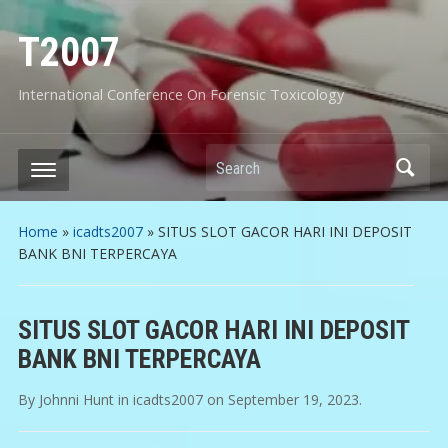
T2007
International Conference On Forensic Toxicology
Search
Home
»
icadts2007
»
SITUS SLOT GACOR HARI INI DEPOSIT
BANK BNI TERPERCAYA
SITUS SLOT GACOR HARI INI DEPOSIT
BANK BNI TERPERCAYA
By
Johnni Hunt
in
icadts2007
on
September 19, 2023
.