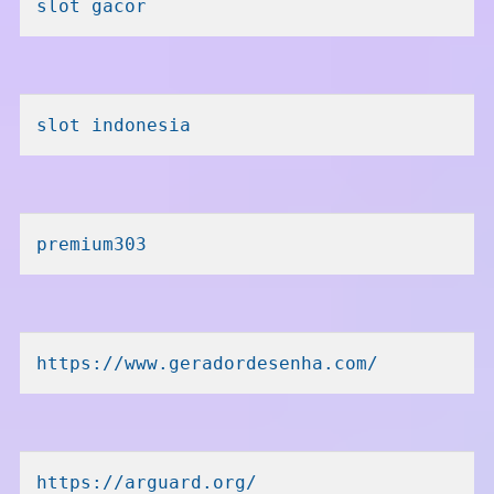
slot gacor
slot indonesia
premium303
https://www.geradordesenha.com/
https://arguard.org/