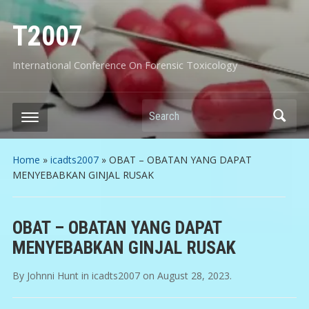
T2007
International Conference On Forensic Toxicology
Search
Home
»
icadts2007
»
OBAT – OBATAN YANG DAPAT
MENYEBABKAN GINJAL RUSAK
OBAT – OBATAN YANG DAPAT
MENYEBABKAN GINJAL RUSAK
By
Johnni Hunt
in
icadts2007
on
August 28, 2023
.