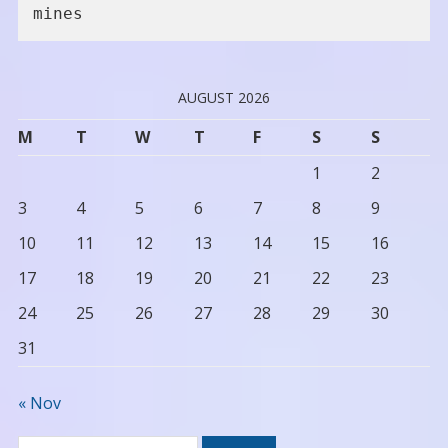
mines
AUGUST 2026
M
T
W
T
F
S
S
1
2
3
4
5
6
7
8
9
10
11
12
13
14
15
16
17
18
19
20
21
22
23
24
25
26
27
28
29
30
31
« Nov