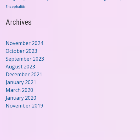
Encephalitis
Archives
November 2024
October 2023
September 2023
August 2023
December 2021
January 2021
March 2020
January 2020
November 2019