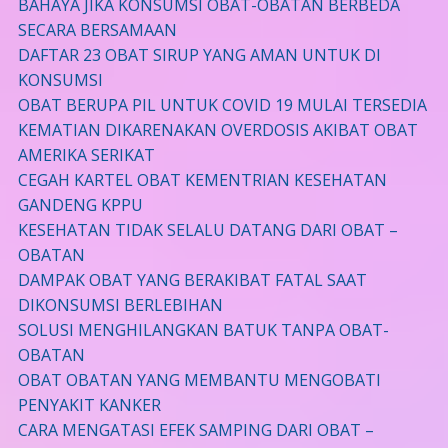
BAHAYA JIKA KONSUMSI OBAT-OBATAN BERBEDA
SECARA BERSAMAAN
DAFTAR 23 OBAT SIRUP YANG AMAN UNTUK DI
KONSUMSI
OBAT BERUPA PIL UNTUK COVID 19 MULAI TERSEDIA
KEMATIAN DIKARENAKAN OVERDOSIS AKIBAT OBAT
AMERIKA SERIKAT
CEGAH KARTEL OBAT KEMENTRIAN KESEHATAN
GANDENG KPPU
KESEHATAN TIDAK SELALU DATANG DARI OBAT –
OBATAN
DAMPAK OBAT YANG BERAKIBAT FATAL SAAT
DIKONSUMSI BERLEBIHAN
SOLUSI MENGHILANGKAN BATUK TANPA OBAT-
OBATAN
OBAT OBATAN YANG MEMBANTU MENGOBATI
PENYAKIT KANKER
CARA MENGATASI EFEK SAMPING DARI OBAT –