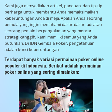
Kami juga menyediakan artikel, panduan, dan tip-tip
berharga untuk membantu Anda memaksimalkan
keberuntungan Anda di meja. Apakah Anda seorang
pemula yang ingin memahami dasar-dasar judi atau
seorang pemain berpengalaman yang mencari
strategi canggih, kami memiliki semua yang Anda
butuhkan. Di IDN Gembala Poker, pengetahuan
adalah kunci keberuntungan.
Terdapat banyak variasi permainan poker online
populer di Indonesia. Berikut adalah permainan
poker online yang sering dimainkan: