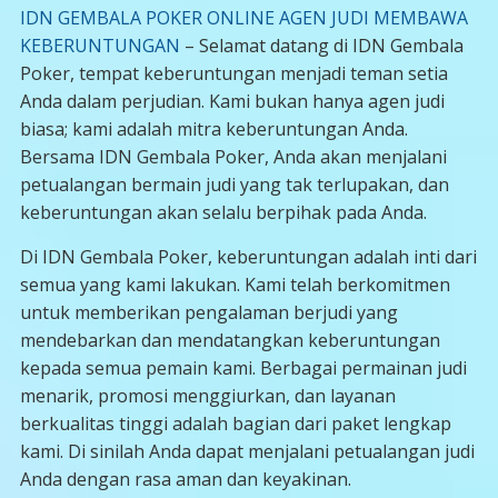
IDN GEMBALA POKER ONLINE AGEN JUDI MEMBAWA
KEBERUNTUNGAN
– Selamat datang di IDN Gembala
Poker, tempat keberuntungan menjadi teman setia
Anda dalam perjudian. Kami bukan hanya agen judi
biasa; kami adalah mitra keberuntungan Anda.
Bersama IDN Gembala Poker, Anda akan menjalani
petualangan bermain judi yang tak terlupakan, dan
keberuntungan akan selalu berpihak pada Anda.
Di IDN Gembala Poker, keberuntungan adalah inti dari
semua yang kami lakukan. Kami telah berkomitmen
untuk memberikan pengalaman berjudi yang
mendebarkan dan mendatangkan keberuntungan
kepada semua pemain kami. Berbagai permainan judi
menarik, promosi menggiurkan, dan layanan
berkualitas tinggi adalah bagian dari paket lengkap
kami. Di sinilah Anda dapat menjalani petualangan judi
Anda dengan rasa aman dan keyakinan.