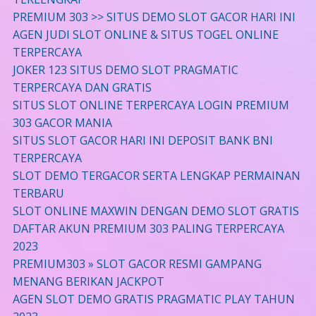
PREMIUM 303 >> SITUS DEMO SLOT GACOR HARI INI
AGEN JUDI SLOT ONLINE & SITUS TOGEL ONLINE
TERPERCAYA
JOKER 123 SITUS DEMO SLOT PRAGMATIC
TERPERCAYA DAN GRATIS
SITUS SLOT ONLINE TERPERCAYA LOGIN PREMIUM
303 GACOR MANIA
SITUS SLOT GACOR HARI INI DEPOSIT BANK BNI
TERPERCAYA
SLOT DEMO TERGACOR SERTA LENGKAP PERMAINAN
TERBARU
SLOT ONLINE MAXWIN DENGAN DEMO SLOT GRATIS
DAFTAR AKUN PREMIUM 303 PALING TERPERCAYA
2023
PREMIUM303 » SLOT GACOR RESMI GAMPANG
MENANG BERIKAN JACKPOT
AGEN SLOT DEMO GRATIS PRAGMATIC PLAY TAHUN