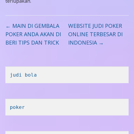
terlupakan.
←
MAIN DI GEMBALA
WEBSITE JUDI POKER
POKER ANDA AKAN DI
ONLINE TERBESAR DI
BERI TIPS DAN TRICK
INDONESIA
→
judi bola
poker