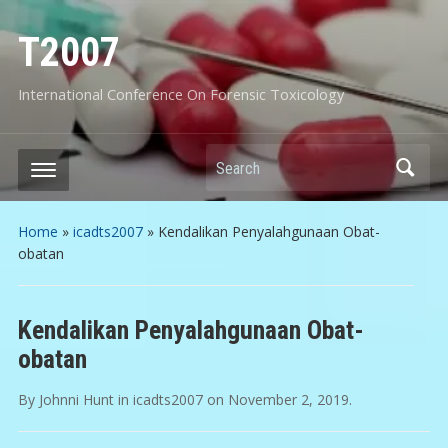
T2007
International Conference On Forensic Toxicology
Search
Home
»
icadts2007
»
Kendalikan Penyalahgunaan Obat-
obatan
Kendalikan Penyalahgunaan Obat-
obatan
By
Johnni Hunt
in
icadts2007
on
November 2, 2019
.