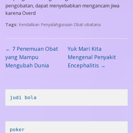
pengobatan, dapat menyebabkan mengancam jiwa
karena Overd
Tags:
Kendalikan Penyalahgunaan Obat-obatana
←
7 Penemuan Obat
Yuk Mari Kita
yang Mampu
Mengenal Penyakit
Mengubah Dunia
Encephalitis
→
judi bola
poker