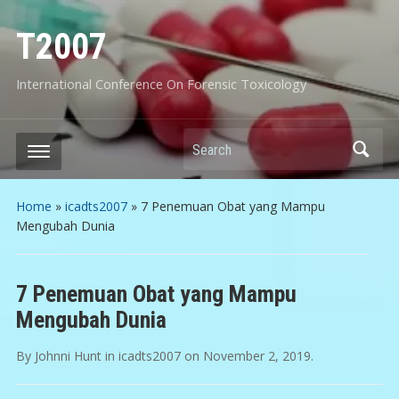
T2007
International Conference On Forensic Toxicology
Search
Home
»
icadts2007
»
7 Penemuan Obat yang Mampu
Mengubah Dunia
7 Penemuan Obat yang Mampu
Mengubah Dunia
By
Johnni Hunt
in
icadts2007
on
November 2, 2019
.