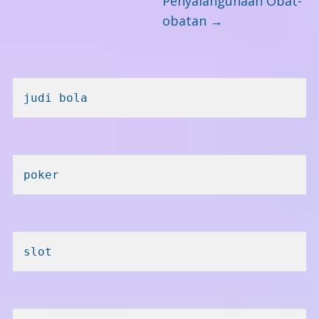
Penyalahgunaan Obat-
obatan
→
judi bola
poker
slot