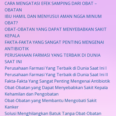
CARA MENGATASI EFEK SAMPING DARI OBAT –
OBATAN
IBU HAMIL DAN MENYUSUI AMAN NGGA MINUM
OBAT?
OBAT-OBATAN YANG DAPAT MENYEBABKAN SAKIT
KEPALA
FAKTA-FAKTA YANG SANGAT PENTING MENGENAI
ANTIBIOTIK
PERUSAHAAN FARMASI YANG TERBAIK DI DUNIA
SAAT INI
Perusahaan Farmasi Yang Terbaik di Dunia Saat Ini I
Perusahaan Farmasi Yang Terbaik di Dunia Saat Ini II
Fakta-Fakta Yang Sangat Penting Mengenai Antibiotik
Obat-Obatan yang Dapat Menyebabkan Sakit Kepala
Kehamilan dan Pengobatan
Obat-Obatan yang Membantu Mengobati Sakit
Kanker
Solusi Menghilangkan Batuk Tanpa Obat-Obatan