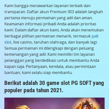
Kami bangga menawarkan layanan terbaik dan
transparan. Daftar akun Premium 303 adalah langkah
pertama menuju permainan yang adil dan aman.
Keamanan informasi pribadi Anda adalah prioritas
kami. Dalam daftar akun kami, Anda akan menemukan
berbagai pilihan permainan menarik, termasuk
judi
slot
, live casino, taruhan olahraga, dan banyak lagi.
Semua permainan ini dilengkapi dengan peluang
kemenangan yang adil. Kami memiliki tim layanan
pelanggan yang berdedikasi untuk membantu Anda
kapan saja. Pertanyaan, kendala, atau permintaan
bantuan, kami selalu siap membantu.
Berikut adalah 30 game slot PG SOFT yang
populer pada tahun 2021.