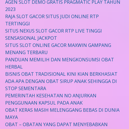
AGEN SLOT DEMO GRATIS PRAGMATIC PLAY TAHUN
2023
RAJA SLOT GACOR SITUS JUDI ONLINE RTP
TERTINGGI
SITUS NEXUS SLOT GACOR RTP LIVE TINGGI
SENSASIONAL JACKPOT
SITUS SLOT ONLINE GACOR MAXWIN GAMPANG
MENANG TERBARU
PANDUAN MEMILIH DAN MENGKONSUMSI OBAT
HERBAL
BISNIS OBAT TRADISIONAL KINI KIAN BERKHASIAT
ADA APA DENGAN OBAT SIRUP ANAK SEHINGGA DI
STOP SEMENTARA
PEMERINTAH KESEHATAN NO ANJURKAN
PENGGUNAAN KAPSUL PADA ANAK
OBAT KERAS MASIH MELENGGANG BEBAS DI DUNIA
MAYA
OBAT – OBATAN YANG DAPAT MENYEBABKAN