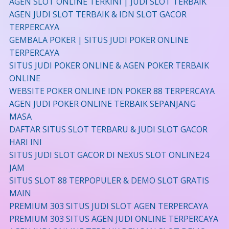
AGEN SLOT ONLINE TERKINI | JUDI SLOT TERBAIK
AGEN JUDI SLOT TERBAIK & IDN SLOT GACOR
TERPERCAYA
GEMBALA POKER | SITUS JUDI POKER ONLINE
TERPERCAYA
SITUS JUDI POKER ONLINE & AGEN POKER TERBAIK
ONLINE
WEBSITE POKER ONLINE IDN POKER 88 TERPERCAYA
AGEN JUDI POKER ONLINE TERBAIK SEPANJANG
MASA
DAFTAR SITUS SLOT TERBARU & JUDI SLOT GACOR
HARI INI
SITUS JUDI SLOT GACOR DI NEXUS SLOT ONLINE24
JAM
SITUS SLOT 88 TERPOPULER & DEMO SLOT GRATIS
MAIN
PREMIUM 303 SITUS JUDI SLOT AGEN TERPERCAYA
PREMIUM 303 SITUS AGEN JUDI ONLINE TERPERCAYA