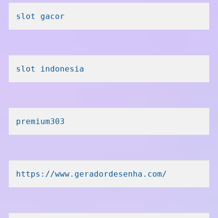
slot gacor
slot indonesia
premium303
https://www.geradordesenha.com/