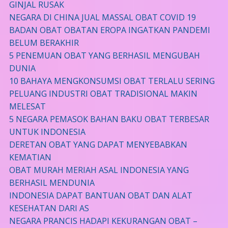
GINJAL RUSAK
NEGARA DI CHINA JUAL MASSAL OBAT COVID 19
BADAN OBAT OBATAN EROPA INGATKAN PANDEMI
BELUM BERAKHIR
5 PENEMUAN OBAT YANG BERHASIL MENGUBAH
DUNIA
10 BAHAYA MENGKONSUMSI OBAT TERLALU SERING
PELUANG INDUSTRI OBAT TRADISIONAL MAKIN
MELESAT
5 NEGARA PEMASOK BAHAN BAKU OBAT TERBESAR
UNTUK INDONESIA
DERETAN OBAT YANG DAPAT MENYEBABKAN
KEMATIAN
OBAT MURAH MERIAH ASAL INDONESIA YANG
BERHASIL MENDUNIA
INDONESIA DAPAT BANTUAN OBAT DAN ALAT
KESEHATAN DARI AS
NEGARA PRANCIS HADAPI KEKURANGAN OBAT –