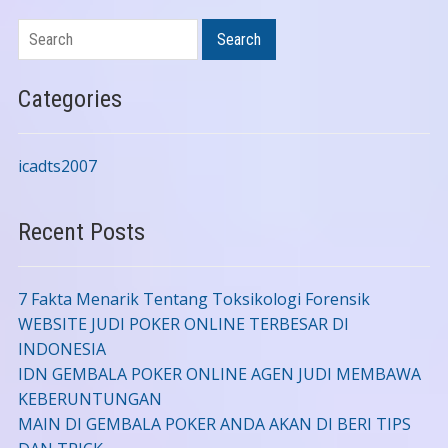
Search
Search
Categories
icadts2007
Recent Posts
7 Fakta Menarik Tentang Toksikologi Forensik
WEBSITE JUDI POKER ONLINE TERBESAR DI
INDONESIA
IDN GEMBALA POKER ONLINE AGEN JUDI MEMBAWA
KEBERUNTUNGAN
MAIN DI GEMBALA POKER ANDA AKAN DI BERI TIPS