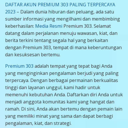
DAFTAR AKUN PREMIUM 303 PALING TERPERCAYA
2023
– Dalam dunia hiburan dan peluang, ada satu
sumber informasi yang mengilhami dan membimbing
keberhasilan:
Media Resmi
Premium 303. Selamat
datang dalam perjalanan menuju wawasan, kiat, dan
berita terkini tentang segala hal yang berkaitan
dengan Premium 303, tempat di mana keberuntungan
dan kesuksesan bertemu.
Premium 303
adalah tempat yang tepat bagi Anda
yang menginginkan pengalaman berjudi yang paling
terpercaya. Dengan berbagai permainan berkualitas
tinggi dan layanan unggul, kami hadir untuk
memenuhi kebutuhan Anda. Daftarkan diri Anda untuk
menjadi anggota komunitas kami yang hangat dan
ramah. Di sini, Anda akan bertemu dengan pemain lain
yang memiliki minat yang sama dan dapat berbagi
pengalaman, kiat, dan strategi.