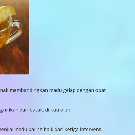
-anak membandingkan madu gelap dengan obat
fikan dari batuk, diikuti oleh
ilai madu paling baik dari ketiga intervensi.