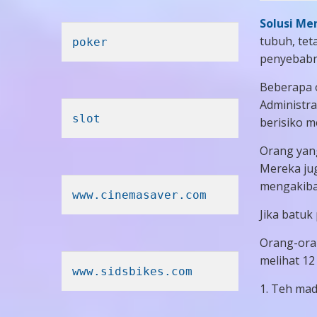
Solusi M
tubuh, te
poker
penyebabn
Beberapa 
Administr
slot
berisiko 
Orang yan
Mereka ju
mengakibat
www.cinemasaver.com
Jika batuk
Orang-ora
melihat 12 
www.sidsbikes.com
1. Teh ma