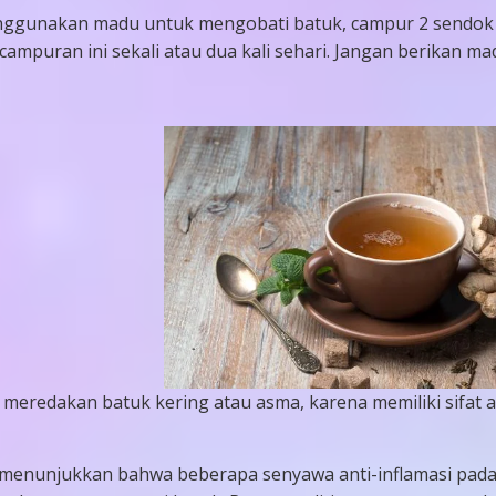
ggunakan madu untuk mengobati batuk, campur 2 sendok teh
ampuran ini sekali atau dua kali sehari. Jangan berikan m
 meredakan batuk kering atau asma, karena memiliki sifat 
i menunjukkan bahwa beberapa senyawa anti-inflamasi pad