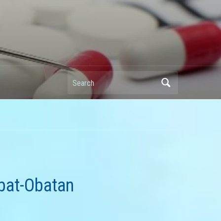
Search
bat-Obatan