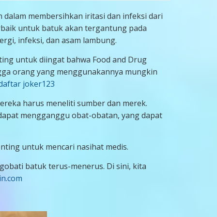
 dalam membersihkan iritasi dan infeksi dari
rbaik untuk batuk akan tergantung pada
gi, infeksi, dan asam lambung.
ing untuk diingat bahwa Food and Drug
hingga orang yang menggunakannya mungkin
daftar joker123
reka harus meneliti sumber dan merek.
dapat mengganggu obat-obatan, yang dapat
nting untuk mencari nasihat medis.
ati batuk terus-menerus. Di sini, kita
in.com