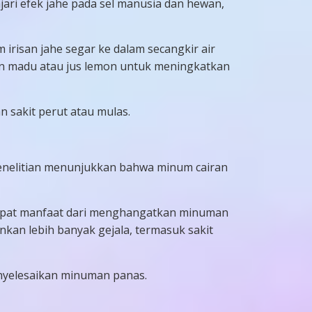
ari efek jahe pada sel manusia dan hewan,
isan jahe segar ke dalam secangkir air
n madu atau jus lemon untuk meningkatkan
 sakit perut atau mulas.
 Penelitian menunjukkan bahwa minum cairan
dapat manfaat dari menghangatkan minuman
an lebih banyak gejala, termasuk sakit
nyelesaikan minuman panas.