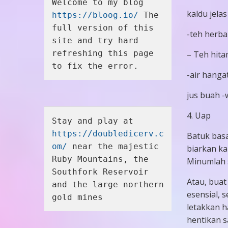
Welcome to my blog 
kaldu jelas
https://bloog.io/
 The 
full version of this 
-teh herba
site and try hard 
refreshing this page 
– Teh hita
to fix the error.
-air hanga
jus buah 
4. Uap
Stay and play at 
https://doubledicerv.c
Batuk basa
om/
 near the majestic 
biarkan ka
Ruby Mountains, the 
Minumlah 
Southfork Reservoir 
Atau, buat
and the large northern 
esensial, 
gold mines
letakkan h
hentikan s