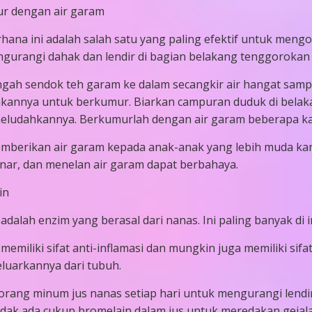
ur dengan air garam
hana ini adalah salah satu yang paling efektif untuk mengo
gurangi dahak dan lendir di bagian belakang tenggorokan
gah sendok teh garam ke dalam secangkir air hangat sampai
annya untuk berkumur. Biarkan campuran duduk di belak
eludahkannya. Berkumurlah dengan air garam beberapa kal
emberikan air garam kepada anak-anak yang lebih muda ka
nar, dan menelan air garam dapat berbahaya.
in
adalah enzim yang berasal dari nanas. Ini paling banyak di i
memiliki sifat anti-inflamasi dan mungkin juga memiliki sifa
luarkannya dari tubuh.
orang minum jus nanas setiap hari untuk mengurangi lend
dak ada cukup bromelain dalam jus untuk meredakan gejala