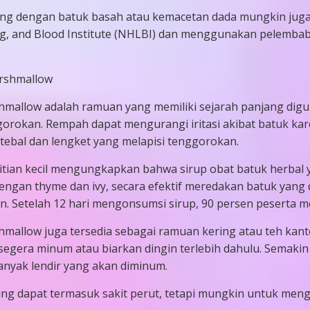
ng dengan batuk basah atau kemacetan dada mungkin juga 
g, and Blood Institute (NHLBI) dan menggunakan pelembab
arshmallow
hmallow adalah ramuan yang memiliki sejarah panjang dig
gorokan. Rempah dapat mengurangi iritasi akibat batuk kar
 tebal dan lengket yang melapisi tenggorokan.
litian kecil mengungkapkan bahwa sirup obat batuk herba
ngan thyme dan ivy, secara efektif meredakan batuk yang d
. Setelah 12 hari mengonsumsi sirup, 90 persen peserta men
mallow juga tersedia sebagai ramuan kering atau teh kant
egera minum atau biarkan dingin terlebih dahulu. Semakin
nyak lendir yang akan diminum.
ng dapat termasuk sakit perut, tetapi mungkin untuk meng